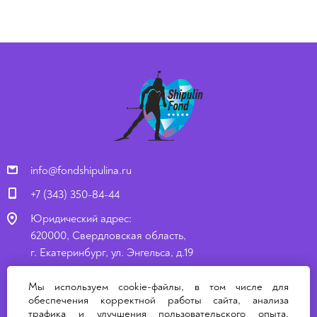
info@fondshipulina.ru
+7 (343) 350-84-44
Юридический адрес:
620000, Свердловская область,
г. Екатеринбург, ул. Энгельса, д.19
Почтовый адрес:
Мы используем cookie-файлы, в том числе для
620000, Свердловская область,
обеспечения корректной работы сайта, анализа
г. Екатеринбург, ул. Энгельса, д. 19
трафика и улучшения пользовательского опыта.