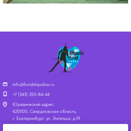
info@fondshipulina.ru
+7 (343) 350-84-44
Юридический адрес:
620000, Свердловская область,
г. Екатеринбург, ул. Энгельса, д.19
Почтовый адрес: