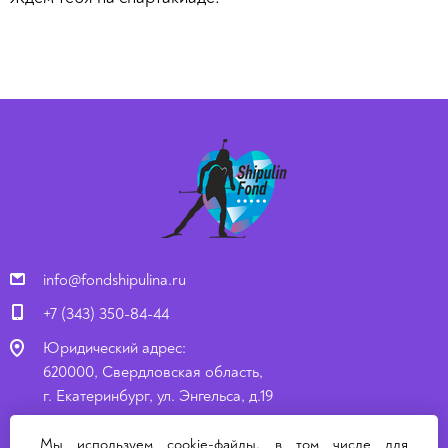
info@fondshipulina.ru
+7 (343) 350-84-44
Юридический адрес:
620000, Свердловская область,
г. Екатеринбург, ул. Энгельса, д.19
Почтовый адрес:
Мы используем cookie-файлы, в том числе для