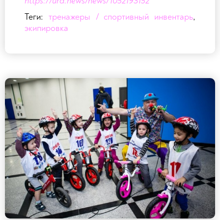
https://ura.news/news/1052193152
проводятся не впервые и с каждым разом
Теги:
тренажеры / спортивный инвентарь
,
собирают все больше поклонников
экипировка
необычного вида спорта.
Первыми вышли на старт самые маленькие
участники. Перед ответственным забегом
их подбадривали клоуны и судьи — члены
сборной команды Свердловской области
по триатлону.
Степан Морозов призер чемпионата мира
по зимнему триатлону. Неоднократный
победитель и призер всероссийских
соревнований по триатлону, лыжным гонкам,
велоспорту среди лиц с поражением
опорно-двигательного аппарата.
Карина Сахно участница первенства мира.
Неоднократный призер и победитель
всероссийских соревнований по триатлону,
а также победитель и призер областных