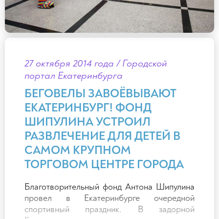
детского досуга способствует физическому
развитию ребенка, поэтому они активно
продвигают его на Среднем Урале. Факт
отсутствия у беговела педалей заставляет
малышей отталкиваться ногами, чтобы
двигаться вперед, а в момент таких движений
27 октября 2014 года / Городской
в работе заняты практически все мышцы.
портал Екатеринбурга
«Дети и родители в восторге. Мы очень
БЕГОВЕЛЫ ЗАВОЁВЫВАЮТ
надеемся, что подобные мероприятия,
ЕКАТЕРИНБУРГ! ФОНД
проводимые в игровой форме, помогут
продвинуть физическую культуру в массы», —
ШИПУЛИНА УСТРОИЛ
отмечают в компании Desheli,
РАЗВЛЕЧЕНИЕ ДЛЯ ДЕТЕЙ В
приготовившей для участников гонки
САМОМ КРУПНОМ
подарки.
ТОРГОВОМ ЦЕНТРЕ ГОРОДА
Благотворительный фонд Антона Шипулина
провел в Екатеринбурге очередной
спортивный праздник. В задорной