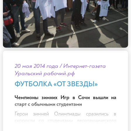
благотворительностью, я очень хочу, чтобы
занятия физической культурой и спортом
стали нормой жизни современного
общества.
Вместе мы сможем больше! Шипулин А.В.
20 мая 2014 года / Интернет-газета
Уральский рабочий.рф
ФУТБОЛКА «ОТ ЗВЕЗДЫ»
Чемпионы зимних Игр в Сочи вышли на
старт с обычными студентами
Герои зимней Олимпиады сразились в
скорости со студентами лесотехнического
университета.