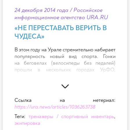
24 декабря 2014 года / Российское
информационное агентство URA.RU
«НЕ ПЕРЕСТАВАТЬ ВЕРИТЬ В
ЧУДЕСА»
В этом году на Урале стремительно набирает
популярность новый вид спорта. Гонки
на беговелах (велосипеды без педалей)
прошли в нескольких городах УрФО,
участниками соревнований стали малыши
в возрасте от двух до семи лет. Программа,
которая ставит целью сформировать
у малышей потребность в здоровом образе
Ссылка на метериал:
жизни, называется «Спорт с детства».
https://ura.news/articles/1036263738
Курирует ее Благотворительный фонд
Антона Шипулина. Олимпийский чемпион
Теги:
тренажеры / спортивный инвентарь
,
пояснил, почему именно соревнования для
экипировка
самых маленьких попали в сферу его