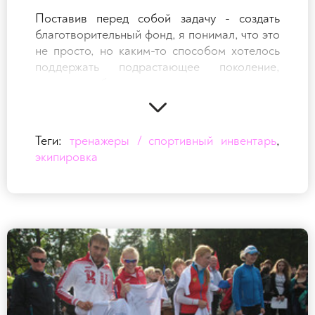
Поставив перед собой задачу - создать
благотворительный фонд, я понимал, что это
не просто, но каким-то способом хотелось
поддержать подрастающее поколение,
которое любит спорт и желает активно им
заниматься.
Мы осуществляем поддержку не только
детского спорта, но и большое внимание
Теги:
тренажеры / спортивный инвентарь
,
уделяем пропаганде здорового образа
экипировка
жизни. Наш Благотворительный фонд
выступает инициатором строительства
спортивных объектов, оказывает помощь
ДЮСШ, так же мы не забываем о
воспитанниках детских домов - они как никто
нуждаются в заботе взрослых.
Для меня очень важно, какое внимание
уделяется спорту в жизни каждого, как
используются программы по развитию
спорта в нашей области. Занимаясь