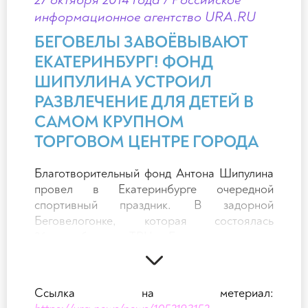
преодолевать трассу на беговеле
информационное агентство URA.RU
на скорость. Папы выяснят, кто сильнее,
БЕГОВЕЛЫ ЗАВОЁВЫВАЮТ
поднимая гири. В заключении командам
предстоит ответить на спортивные вопросы.
ЕКАТЕРИНБУРГ! ФОНД
Самое приятное — награждение. Помимо
ШИПУЛИНА УСТРОИЛ
дипломов золотой, серебряной или
РАЗВЛЕЧЕНИЕ ДЛЯ ДЕТЕЙ В
бронзовой степени для победителей,
САМОМ КРУПНОМ
подарки получат все участники семейных
соревнований.
ТОРГОВОМ ЦЕНТРЕ ГОРОДА
Благотворительный фонд Антона Шипулина
провел в Екатеринбурге очередной
спортивный праздник. В задорной
Беговелогонке, которая состоялась
26 октября в ТРЦ «Гринвич», приняли
участие дети и взрослые, спортсмены
и чемпионы.
Соревнования на беговелах (велосипеды
Ссылка на метериал:
без педалей) и на самокатах в городе