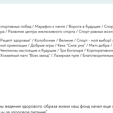
спортивных побед
/
Марафон к мечте
/
Ворота в будущее
/
Спор
бра
/
Развитие центра инклюзивного спорта
/
Спорт равных возм
Рецепт здоровья"
/
Колобоччек
/
Великие
/
Спорт - мой выбор!
ной ориентации
/
Добрые игры
/
Квиз "Сила ума"
/
Матч добра
/
Чемпионы настоящие и будущие
/
Три богатыря
/
Корпоративное
/
Хоккейный матч "Всех звезд"
/
Лазерная пуля
/
Благотворительн
ры ведения здорового образа жизни наш фонд начал еще в
ы за здоровое питание".