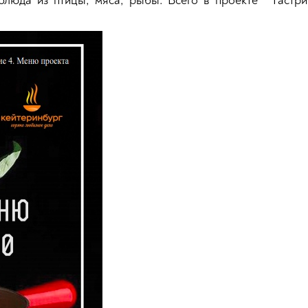
блюда из птицы, мяса, рыбы. Всего в проекте "Гастрит