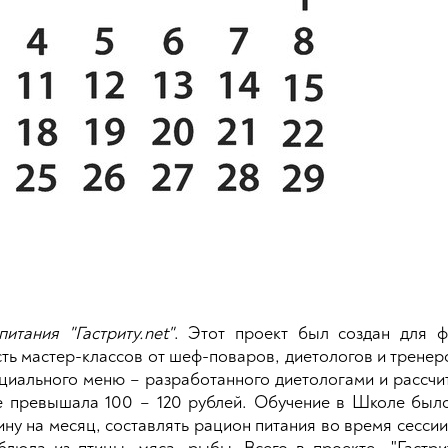
итания "Гастриту.net"
. Этот проект был создан для ф
ть мастер-классов от шеф-поваров, диетологов и тренеро
специального меню – разработанного диетологами и рассч
не превышала 100 – 120 рублей. Обучение в Школе было
ну на месяц, составлять рацион питания во время сесси