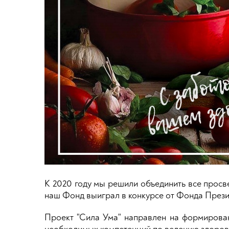
К 2020 году мы решили объединить все просв
наш Фонд выиграл в конкурсе от Фонда Прези
Проект "Сила Ума" направлен на формировани