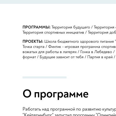
ПРОГРАММЫ:
Территория будущего
/
Территория 
Территория спортивных инициатив
/
Территория до
ПРОЕКТЫ:
Школа бюджетного здорового питания "
Точка старта
/
Финтик - игровая программа спортив
вожатых для работы в лагерях
/
Гонка в Лебедево
/
формат
/
Будущее зависит от тебя
/
Партия в край
О программе
Работать над программой по развитию культу
"Кейтеринбург" запустил программу "Олимпийц