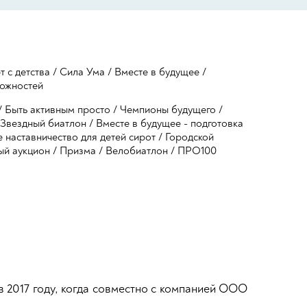
т с детства
/
Сила Ума
/
Вместе в будущее
/
ожностей
/
Быть активным просто
/
Чемпионы будущего
/
Звездный биатлон
/
Вместе в будущее - подготовка
 наставничество для детей сирот
/
Городской
ый аукцион
/
Призма
/
Велобиатлон
/
ПРО100
 2017 году, когда совместно с компанией ООО