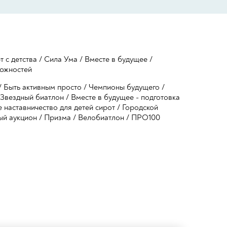
т с детства
/
Сила Ума
/
Вместе в будущее
/
ожностей
/
Быть активным просто
/
Чемпионы будущего
/
Звездный биатлон
/
Вместе в будущее - подготовка
 наставничество для детей сирот
/
Городской
ый аукцион
/
Призма
/
Велобиатлон
/
ПРО100