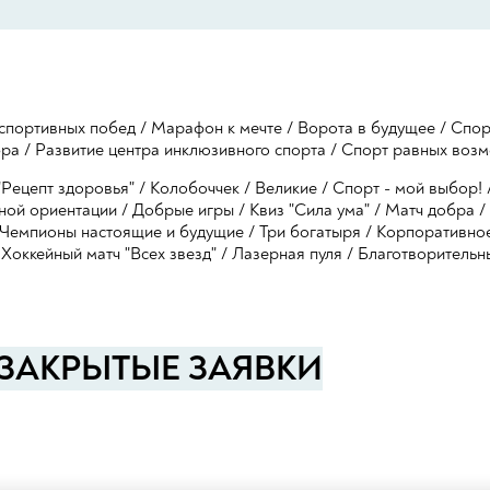
спортивных побед
/
Марафон к мечте
/
Ворота в будущее
/
Спор
бра
/
Развитие центра инклюзивного спорта
/
Спорт равных возм
Рецепт здоровья"
/
Колобоччек
/
Великие
/
Спорт - мой выбор!
ной ориентации
/
Добрые игры
/
Квиз "Сила ума"
/
Матч добра
/
Чемпионы настоящие и будущие
/
Три богатыря
/
Корпоративное
/
Хоккейный матч "Всех звезд"
/
Лазерная пуля
/
Благотворительн
ЗАКРЫТЫЕ ЗАЯВКИ