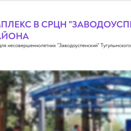
ПЛЕКС В СРЦН "ЗАВОДОУСП
АЙОНА
ля несовершеннолетних "Заводоуспенский" Тугулымского